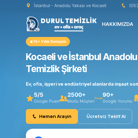
İstanbul - Anadolu Yakası ve Kocaeli
(05
HAKKIMIZDA
15+ Yıllık Deneyim
Kocaeli ve İstanbul Anadolu
Temizlik Şirketi
Ev, ofis, işyeri ve endüstriyel alanlarda inşaat 
5/5
2500+
90+
Google Puanı
Mutlu Müşteri
Google Yorumu
Hemen Arayın
Ücretsiz Teklif Al