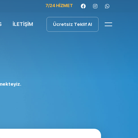
7/24 HİZMET
S
İLETİŞİM
Ücretsiz Teklif Al
rmekteyiz.