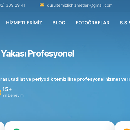
32) 309 29 41
durultemizlikhizmetleri@gmail.com
HİZMETLERİMİZ
BLOG
FOTOĞRAFLAR
S.S.
 Yakası Profesyonel
sonrası, tadilat ve periyodik temizlikte profesyonel hizmet ve
15+
Yıl Deneyim