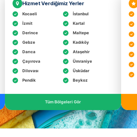
Hizmet Verdiğimiz Yerler
Kocaeli
İstanbul
İzmit
Kartal
Derince
Maltepe
Gebze
Kadıköy
Darıca
Ataşehir
Çayırova
Ümraniye
Dilovası
Üsküdar
Pendik
Beykoz
Tüm Bölgeleri Gör